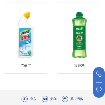
洁瓷宝
果蔬净
京东
天猫
苏宁易购