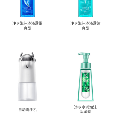
净享泡沫沐浴露酷
净享泡沫沐浴露清
爽型
爽型
净享水润泡沫
自动洗手机
洗手露