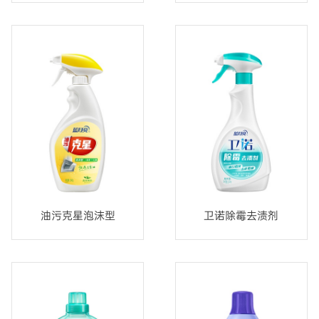
油污克星泡沫型
卫诺除霉去渍剂