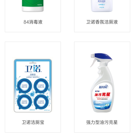
84消毒液
卫诺香氛洁厕液
卫诺洁厕宝
强力型油污克星