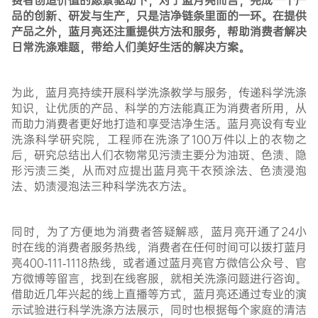
费者创造价值的愿景驱动下，对于蓝月亮而言，
完成
一个产
品的创新
、研发与生产，只是洁净链条里面的一环。在提供
产品之外，
蓝月亮
还
注重提供方法和服务，帮助
消费者
解决
日常洗涤难题，带给人们
美好生活的解决方案
。
为此，蓝月亮持续开展科学洗涤教学与服务，传递科学洗涤
知识，让优质的产品、科学的方法能真正为消费者所用，从
而助力消费者更好地打造和享受洁净生活。蓝月亮设有专业
洗涤科学研究院，工程师在洗涤了100万件以上的衣物之
后，研究总结出人们衣物常见污渍主要分为油斑、色渍、隐
形污渍三类，从而对应提出蓝月亮干衣预涂法、色渍浸泡
法、奶渍浸泡法三种科学洗衣方法。
同时，为了方便地为消费者答疑解惑，蓝月亮开通了24小
时在线的消费者服务热线，消费者在任何时间可以拨打蓝月
亮400-111-1118热线，或者通过蓝月亮官方微信公众号、官
方微博等留言，找到在线客服，就相关洗涤问题进行咨询。
借助近几年兴起的线上直播等方式，蓝月亮还通过专业的演
示试验进行科学洗涤方法展示，同时也根据每个家庭的清洁