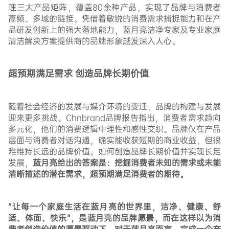
理三大产品矩阵
，
覆盖80余种产品，实现了
品牌与消费者
高频、多域的链接
。凭借着敏锐的消费需求捕捉能力和在产
品研发创新上的强大落地能力，蓝月亮洁净专家及专业家庭
清洁解决方案提供商的品牌形象越发深入人心。
超预期满足需求 创造品牌长期价值
随着社会经济的发展与媒介环境的变迁，品牌的构建与发展
迎来更多挑战。Chnbrand品牌报告指出，
消费者需求趋向
多元化，他们的消费逻辑中理性和感性交织。品牌仅在产品
层面与消费者对话沟通，确实能收获短期的商业收益，但很
难维持长远的品牌价值。如何创造品牌长期价值并实现长足
发展，
蓝月亮给出的答案是：挖掘消费者未知的需求或
未能
清晰描述的潜在需求
，
超预期满足消费者的期待
。
“
让每一个家庭生活在蓝月亮的世界里，洁净、健康、舒
适、体面、快乐
”，
是蓝月亮的品牌愿景，而在这样以为消