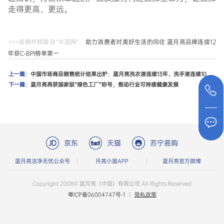
走得更高、更远。
>>>该稿件转载自“中国网”：
助力消费者对美好生活的向往 蓝月亮品牌连续12
年获C-BPI榜单第一
上一篇：
中国市场商品销售统计结果出炉：蓝月亮洗衣液连续13年、洗手液连续10年稳居第一
下一篇：
蓝月亮再获国家级“绿色工厂”称号，推动行业可持续健康发展
京东
天猫
苏宁易购
蓝月亮洁净无忧公众号
月亮小屋APP
蓝月亮官方微博
Copyright 2008© 蓝月亮（中国）有限公司 All Rights Reserved
粤ICP备06004747号-1
|
隐私政策