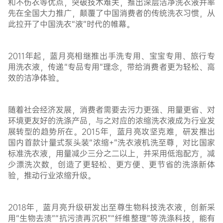
和不伤衣等优点，突破技术难关，推出深层洁净洗衣液并率
先在全国大力推广，颠覆了中国消费者的传统洗衣习惯，从
此拉开了中国洗衣“液”时代的帷幕。
2011年起，蓝月亮相继推出手洗专用、宝宝专用、旅行专
用洗衣液，传递“专品专用”理念，带给消费者更为轻松、高
效的洁净体验。
随着社会经济发展，消费者需要去污力更强、用量更省、对
环境更友好的洗涤产品，与之对应的浓缩洗衣液成为行业发
展转型的趋势所在。2015年，蓝月亮攻坚克难，研发推出
国内首款计量式泵头装“浓缩+”洗衣液机洗至尊，对比国家
标准洗衣液，用量减少三分之二以上，并采用低泡配方，减
少漂洗次数，创造了更轻松、更方便、更节省的洗涤新体
验，推动行业浓缩升级。
2018年，蓝月亮升级研发出至尊生物科技洗衣液，创新采
用“生物去渍”“抗污渍再沉积”“纤维整理”等洗涤科技，能有