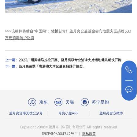
>>>该稿件转载自“中国网”：
驰援甘青！蓝月亮公益基金会向地震灾区捐赠500
万元消毒防护物资
上一篇：
2023广州黄埔马拉松开赛，蓝月亮以专业洁净支持运动健儿畅快开跑
下一篇：
蓝月亮荣获「粤港澳大湾区最具品牌价值奖」
京东
天猫
苏宁易购
蓝月亮洁净无忧公众号
月亮小屋APP
蓝月亮官方微博
Copyright 2008© 蓝月亮（中国）有限公司 All Rights Reserved
粤ICP备06004747号-1
|
隐私政策