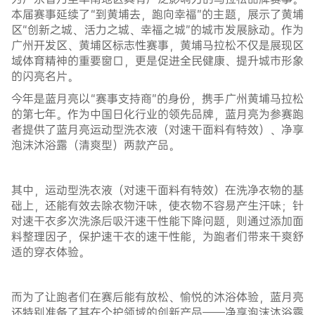
本届赛事延续了“到黄埔去，跑向幸福”的主题，展示了黄埔
区“创新之城、活力之城、幸福之城”的城市发展脉动。作为
广州开发区、黄埔区标志性赛事，黄埔马拉松不仅是展现区
域体育精神的重要窗口，更是促进全民健康、提升城市形象
的闪亮名片。
今年是蓝月亮以“赛事支持商”的身份，携手广州黄埔马拉松
的第七年。作为中国日化行业的领先品牌，蓝月亮为参赛跑
者提供了蓝月亮运动型洗衣液（对速干面料有特效）、净享
泡沫沐浴露（清爽型）两款产品。
其中，运动型洗衣液（对速干面料有特效）在洗净衣物的基
础上，还能有效去除衣物汗味，使衣物不容易产生汗味；针
对速干衣多次洗涤后吸汗速干性能下降问题，则通过添加面
料整理因子，保护速干衣的速干性能，为跑者们带来干爽舒
适的穿衣体验。
而为了让跑者们在赛后能有放松、愉悦的沐浴体验，蓝月亮
还特别准备了其在个护领域的创新产品——净享泡沫沐浴露