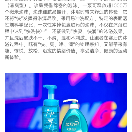
（清爽型）。该品凭借绵密的泡沫，一泵可释放超1000万
个微米泡沫，泡沫细腻易推开，沐浴时带来舒适的体验；它
还将“快”发挥得淋漓尽致，采用易冲洗配方，特定的表面活
性剂科学配比，一次性冲掉包裹脏污的泡沫，不仅在沐浴过
程中达到“快洗快冲”，还能做到“快爽、快润”的沐浴效果；
并且洗后皮肤不干、不滑，温和不刺激。让跑者在赛后的沐
浴过程中，既有“快、爽、净、润”的物理感知，又能带来有
趣、愉悦、放松、治愈的情绪价值，享受洁净、健康的运动
新体验。