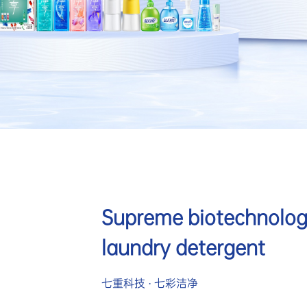
Supreme biotechnology
laundry detergent
七重科技 · 七彩洁净