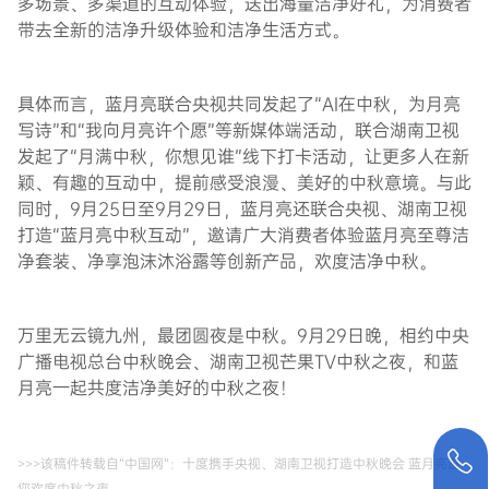
多场景、多渠道的互动体验，送出海量洁净好礼，为消费者
带去全新的洁净升级体验和洁净生活方式。
具体而言，蓝月亮联合央视共同发起了“AI在中秋，为月亮
写诗”和“我向月亮许个愿”等新媒体端活动，联合湖南卫视
发起了“月满中秋，你想见谁”线下打卡活动，让更多人在新
颖、有趣的互动中，提前感受浪漫、美好的中秋意境。与此
同时，9月25日至9月29日，蓝月亮还联合央视、湖南卫视
打造“蓝月亮中秋互动”，邀请广大消费者体验蓝月亮至尊洁
净套装、净享泡沫沐浴露等创新产品，欢度洁净中秋。
万里无云镜九州，最团圆夜是中秋。9月29日晚，相约中央
广播电视总台中秋晚会、湖南卫视芒果TV中秋之夜，和蓝
月亮一起共度洁净美好的中秋之夜！
>>>该稿件转载自“中国网”：
十度携手央视、湖南卫视打造中秋晚会 蓝月亮邀