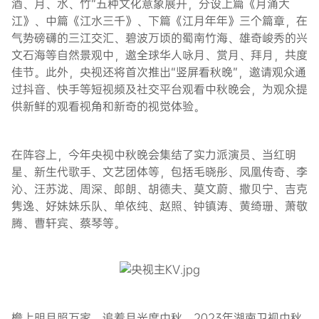
酒、月、水、竹”五种文化意象展开，分设上篇《月涌大
江》、中篇《江水三千》、下篇《江月年年》三个篇章，在
气势磅礴的三江交汇、碧波万顷的蜀南竹海、雄奇峻秀的兴
文石海等自然景观中，邀全球华人咏月、赏月、拜月，共度
佳节。此外，央视还将首次推出“竖屏看秋晚”，邀请观众通
过抖音、快手等短视频及社交平台观看中秋晚会，为观众提
供新鲜的观看视角和新奇的视觉体验。
在阵容上，今年央视中秋晚会集结了实力派演员、当红明
星、新生代歌手、文艺团体等，包括毛晓彤、凤凰传奇、李
沁、汪苏泷、周深、郎朗、胡德夫、莫文蔚、撒贝宁、吉克
隽逸、好妹妹乐队、单依纯、赵照、钟镇涛、黄绮珊、萧敬
腾、曹轩宾、蔡琴等。
檐上明月照万家，追着月光度中秋。2023年湖南卫视中秋