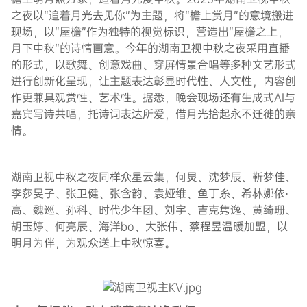
之夜以“追着月光去见你”为主题，将“檐上赏月”的意境搬进
现场，以“屋檐”作为独特的视觉标识，营造出“屋檐之上，
月下中秋”的诗情画意。今年的湖南卫视中秋之夜采用直播
的形式，以歌舞、创意戏曲、穿屏情景合唱等多种文艺形式
进行创新化呈现，让主题表达彰显时代性、人文性，内容创
作更兼具观赏性、艺术性。据悉，晚会现场还有生成式AI与
嘉宾写诗共唱，托诗词表达所爱，借月光拾起永不迁徙的亲
情。
湖南卫视中秋之夜同样众星云集，何炅、沈梦辰、靳梦佳、
李莎旻子、张卫健、张含韵、袁娅维、鱼丁糸、希林娜依·
高、魏巡、孙科、时代少年团、刘宇、吉克隽逸、黄绮珊、
胡玉婷、何亮辰、海洋bo、大张伟、蔡程昱温暖加盟，以
明月为伴，为观众送上中秋惊喜。