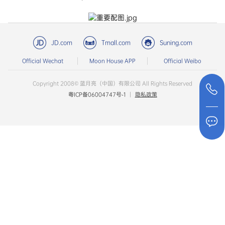
JD.com
Tmall.com
Suning.com
Official Wechat
Moon House APP
Official Weibo
Copyright 2008© 蓝月亮（中国）有限公司 All Rights Reserved
粤ICP备06004747号-1
|
隐私政策