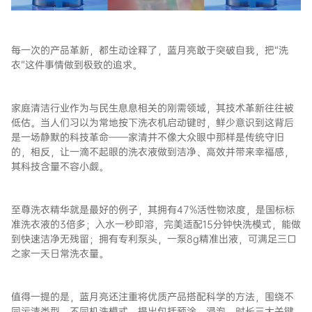
每一次的产品革新，都生动诠释了，蓝月亮敢于突破自我，把“洗
衣”这件事情做到极致的追求。
家庭清洁行业作为与民生息息相关的刚需领域，其技术革新往往被
低估。当人们习以为常地按下洗衣机启动键时，鲜少意识到这背后
是一场静默的科技革命——家清并不像大众眼中那样是传统守旧
的，相反，让一滴不起眼的洗衣液做到洁净、高效并带来幸福感，
其科技含量不容小觑。
至尊洗衣精华就是最好的例子，其拥有47%活性物浓度，是国标标
准洗衣液的3倍多；入水一秒即溶，完美适配15分钟快洗模式，能做
到快速洁净无残留；拥有专利泵头，一泵8g精准出液，可满足三口
之家一天日常洗衣量。
值得一提的是，蓝月亮还注重将优质产品搭配科学的方法，围绕不
同污渍类型、不同机洗模式，提出包括预涂、浸泡、时长三大关键