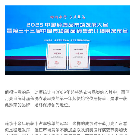
值得注意的是，此项统计自2009年起将洗衣液品类纳入其中，而蓝
月亮自统计涵盖洗衣液品类的第一年起便始终位居榜首，是唯一获
此殊荣的品牌，始终保持领先地位。
连续十余年斩获市占率榜单的冠军，这样的成绩对于蓝月亮而言看
似是稳定发挥，但在市场竞争不断加剧以及消费偏好演变节奏加快