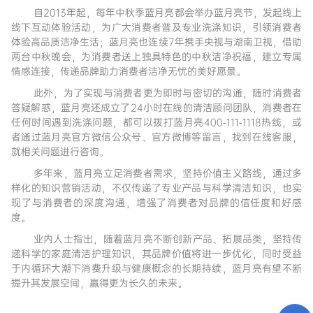
自2013年起，每年中秋季蓝月亮都会举办蓝月亮节，发起线上
线下互动体验活动，为广大消费者普及专业洗涤知识，引领消费者
体验高品质洁净生活；蓝月亮也连续7年携手央视与湖南卫视，借助
两台中秋晚会，为消费者送上独具特色的中秋洁净祝福，建立专属
情感连接，传递品牌助力消费者洁净无忧的美好愿景。
此外，为了实现与消费者更为即时与密切的沟通，随时消费者
答疑解惑，蓝月亮还成立了24小时在线的清洁顾问团队，消费者在
任何时间遇到洗涤问题，都可以拨打蓝月亮400-111-1118热线，或
者通过蓝月亮官方微信公众号、官方微博等留言，找到在线客服，
就相关问题进行咨询。
多年来，蓝月亮立足消费者需求，坚持价值主义路线，通过多
样化的知识营销活动，不仅传递了专业产品与科学清洁知识，也实
现了与消费者的深度沟通，增强了消费者对品牌的信任度和好感
度。
业内人士指出，随着蓝月亮不断创新产品、拓展品类，坚持传
递科学的家庭清洁护理知识，其品牌价值将进一步优化，同时受益
于内循环大潮下消费升级与健康概念的长期持续，蓝月亮有望不断
提升其发展空间，赢得更为长久的未来。