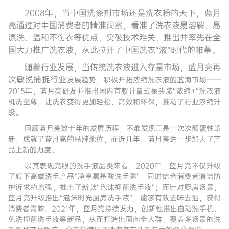
2008年，当中国洗涤剂市场还是洗衣粉的天下，蓝月
亮通过对中国消费者的精准洞察，看准了洗衣液易溶解、易
漂洗、温和不伤衣等优点，突破技术难关，推出并率先在全
国大力推广洗衣液，从此拉开了中国洗衣“液”时代的帷幕。
随着行业发展，当传统洗衣液进入存量市场，蓝月亮再
次敏锐捕捉行业
发展趋势，积极开拓浓缩洗衣液的蓝海市场——
2015年，蓝月亮研发并推出国内首款计量式泵头装“浓缩+”洗衣液
机洗至尊，让洗衣变得更加轻松、高效和环保，推动了行业浓缩升
级。
回顾蓝月亮数十年的发展历程，不难发现正是一次次颠覆性革
新，成就了蓝月亮的品牌地位，而近几年，蓝月亮进一步加大了产
品上新的力度。
以其表现亮眼的洗手液品类来看，2020年，蓝月亮不仅升级
了旗下高端洗手产品“净享氨基酸洗手露”，同时结合消费者清洁防
护诉求的增强，推出了新款“泡沫抑菌洗手液”；而针对厨房场景，
蓝月亮升级推出“泡沫时光厨房洗手液”，能够有效去味去油，获得
消费者青睐。2021年，蓝月亮持续发力，创新性推出自动洗手机、
免洗抑菌洗手液等新品，从而打造出面向全人群、覆盖多场景的洗