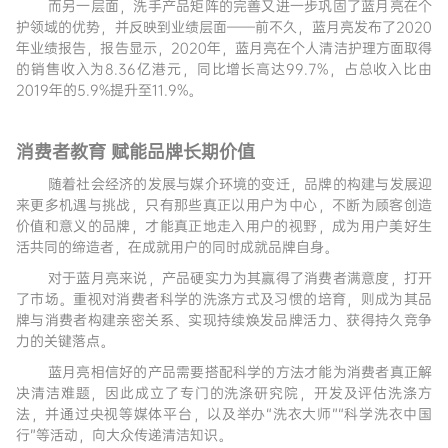
而另一层面，洗手产品矩阵的完善又进一步巩固了蓝月亮在个
护领域的优势，并反映到业绩层面——前不久，蓝月亮发布了2020
年业绩报告，报告显示，2020年，蓝月亮在个人清洁护理方面取得
的销售收入为8.36亿港元，同比增长高达99.7%，占总收入比由
2019年的5.9%提升至11.9%。
消费者教育 赋能品牌长期价值
随着社会经济的发展与媒介环境的变迁，品牌的构建与发展迎
来更多机遇与挑战，只有那些真正以用户为中心，不断为顾客创造
价值和意义的品牌，才能真正地走入用户的视野，成为用户美好生
活共同的缔造者，在成就用户的同时成就品牌自身。
对于蓝月亮来说，产品硬实力为其赢得了消费者满意度，打开
了市场。重视对消费者科学的洗涤方式及习惯的培育，则成为其品
牌与消费者构建亲密关系、实现持续焕发品牌活力、获得持久竞争
力的关键落点。
蓝月亮相信好的产品需要搭配科学的方法才能为消费者真正解
决清洁难题，因此成立了专门的洗涤研究院，开发及评估洗涤方
法，并通过央视等媒体平台，以及举办“洗衣大师”“科学洗衣中国
行”等活动，向大众传递清洁知识。