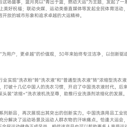
与这场盛事，蓝月亮以“青出于蓝，燃动大运”为主题，发起了一
上美好祝福；联动央媒、运动类垂直媒体等发起全民体育活动
信开放的城市形象和追求卓越的大运精神。
着“为用户，更卓越”的价值观，30年来始终专注洁净，以创新
业实现“洗衣粉”转“洗衣液”和“普通型洗衣液”转“浓缩型洗衣
，打破十几亿中国人的洗衣习惯，开启了中国洗衣液时代。后
泵头装“浓缩+”洗衣液机洗至尊，助推行业洗涤剂浓缩化的发展
系列新品，再次展现出其突出的创新实力。中国洗涤用品工业
充分解决了运动场景及运动人群衣物的汗味痛点。恰逢大运会
当下全民运动健身正成风尚，相信该产品也可以帮助更多人享受运