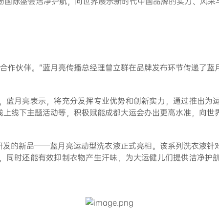
场国际盛会洁净护航，向世界展示新时代中国品牌的实力、风采
的合作伙伴。”蓝月亮传播总经理曾立群在品牌发布环节传递了蓝
，蓝月亮表示，将充分发挥专业优势和创新实力，通过推出为
展线上线下主题活动等，积极赋能成都大运会办出更高水准，向世
研发的新品——蓝月亮运动型洗衣液正式亮相。该系列洗衣液针
，同时还能有效抑制衣物产生汗味，为大运健儿们提供洁净护