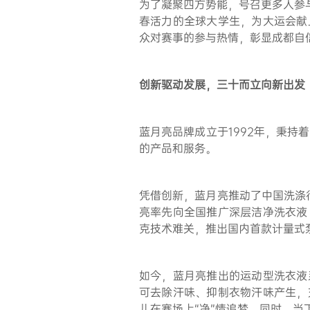
为了凝聚四方势能，号召更多人参
春活力的全球大学生，为大运会献
众对赛事的参与热情，彰显成都自
创新驱动发展，三十而立
向新
出发
蓝月亮品牌成立于1992年，秉持
的产品和服务。
凭借创新，蓝月亮推动了中国洗涤行
亮率先向全国推广深层洁净洗衣液
克技术难关，推出国内首款计量式
如今，蓝月亮推出的运动型洗衣液
可去除汗味、抑制衣物汗味产生，
儿在赛场上“净”情追梦。同时，