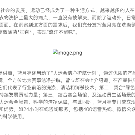
着社会的发展，运动已经成为了一种生活方式，越来越多的人在
衣物洗护上最大的痛点，一直没有被解决。而除了运动外，日
面面。在洞察到这方面的需求后，我们充分发挥蓝月亮在洗涤
高效除菌*
抑菌*
，实现“流汗不留味”。
提供商，蓝月亮还启动了“大运会洁净护航计划”，通过优质的产
境，全方位地为赛事洁净护航。曾立群在会上介绍道，在产品供
它们代表了行业前沿的洗涤、清洁和消杀技术；第二，契合“绿色
持续发展贡献力量；第三，结合赛会场馆，及运动员生活场景
大运会全场景、科学的洁净保障。与此同时，蓝月亮专门成立
和优势，如24小时在线咨询服务，包括400语音热线、微信公
的科学使用。