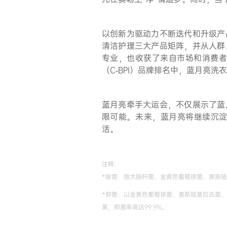
以创新为驱动力不断迭代和升级产
清洁护理三大产品矩阵，并从人群
专业，也收获了来自市场和消费者的
（C-BPI）品牌排名中，蓝月亮洗衣
蓝月亮牵手大运会，不仅展示了蓝
限可能。未来，蓝月亮将继续沉
活。
注释：
*除菌：
指大肠杆菌、金黄色葡萄球菌、奥斯陆
*抑菌
：以金黄色葡萄球菌、奥斯陆莫拉氏菌、大
果，抑菌率高达99.9%。