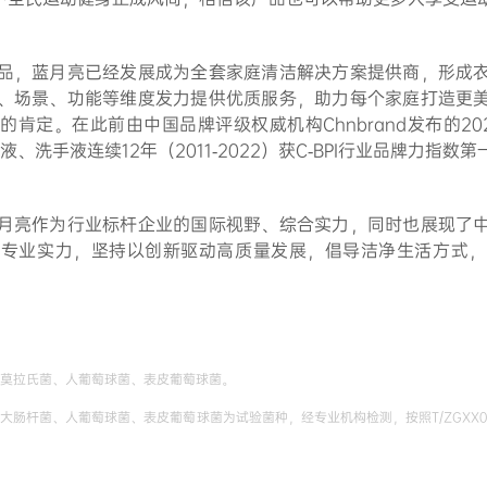
品，蓝月亮已经发展成为全套家庭清洁解决方案提供商，形成
、场景、功能等维度发力提供优质服务，助力每个家庭打造更
肯定。在此前由中国品牌评级权威机构Chnbrand发布的2
液、洗手液连续12年（2011-2022）获C-BPI行业品牌力指数第
月亮作为行业标杆企业的国际视野、综合实力，同时也展现了
淀专业实力，坚持以创新驱动高质量发展，倡导洁净生活方式，
莫拉氏菌、人葡萄球菌、表皮葡萄球菌。
肠杆菌、人葡萄球菌、表皮葡萄球菌为试验菌种，经专业机构检测，按照T/ZGXX000