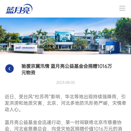
News
驰援京冀汛情 蓝月亮公益基金会捐赠1016万
元物资
2023-08-05
近日，受台风“杜苏芮”影响，华北等地出现持续强降雨，引
发洪涝和地质灾害，北京、河北多地防汛形势严峻，灾情牵
动人心。
蓝月亮公益基金会迅速行动，第一时间联络北京市慈善协
会、河北省慈善总会，向受灾地区捐赠价值
1016
万元的消