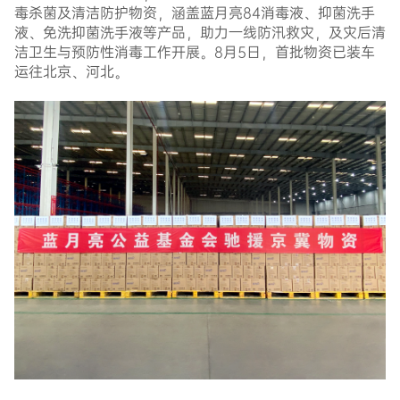
毒杀菌及清洁防护物资，涵盖蓝月亮
84
消毒液、抑菌洗手
液、免洗抑菌洗手液等产品，助力一线防汛救灾，及灾后清
洁卫生与预防性消毒工作开展。
8
月
5
日，首批物资已装车
运往北京、河北。