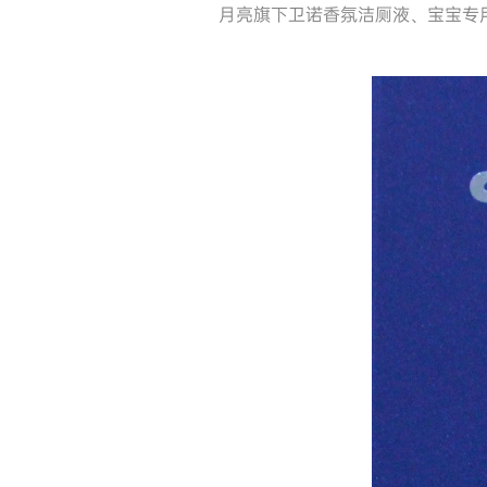
月亮旗下卫诺香氛洁厕液、宝宝专